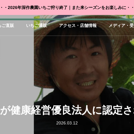
・・2026年深作農園いちご狩り終了｜また来シーズンをお楽しみに・
ちご直販
いちご通販
アクセス・店舗情報
メディア・受
園が健康経営優良法人に認定さ
2026.03.12