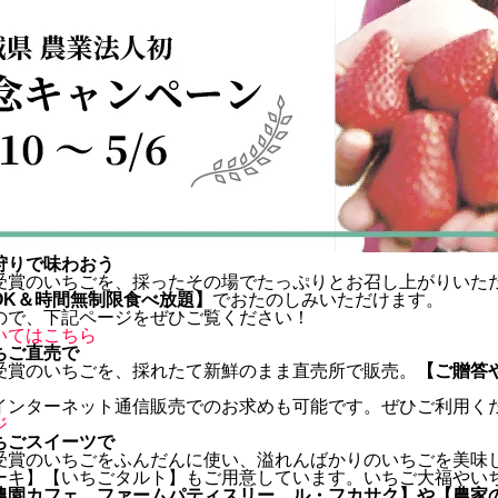
狩りで味わおう
受賞のいちごを、採ったその場でたっぷりとお召し上がりいた
OK＆時間無制限食べ放題】
でおたのしみいただけます。
ので、下記ページをぜひご覧ください！
いてはこちら
ちご直売で
受賞のいちごを、採れたて新鮮のまま直売所で販売。
【ご贈答
インターネット通信販売でのお求めも可能です。ぜひご利用く
ジ
ちごスイーツで
受賞のいちごをふんだんに使い、溢れんばかりのいちごを美味
ーキ】【いちごタルト】もご用意しています。いちご大福やい
農園カフェ ファームパティスリー ル・フカサク】や【農家