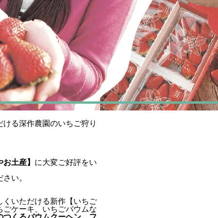
だける深作農園のいちご狩り
やお土産】
に大変ご好評をい
ださい。
しくいただける新作【いちご
ちごケーキ、いちごバウムな
のつくるバウムクーヘン フ