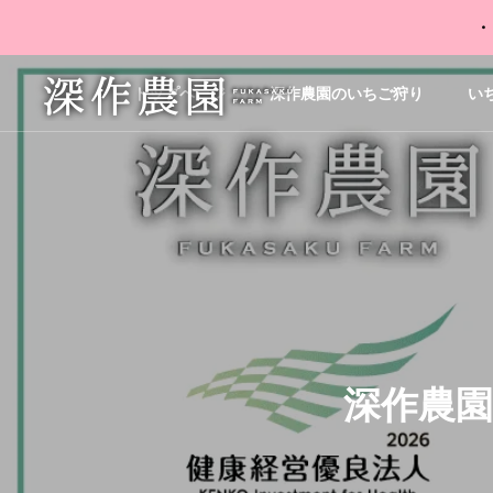
・
トップページ
深作農園のいちご狩り
い
深作農